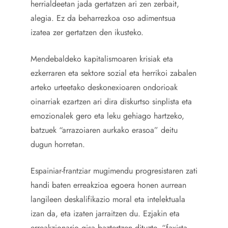
herrialdeetan jada gertatzen ari zen zerbait,
alegia. Ez da beharrezkoa oso adimentsua
izatea zer gertatzen den ikusteko.
Mendebaldeko kapitalismoaren krisiak eta
ezkerraren eta sektore sozial eta herrikoi zabalen
arteko urteetako deskonexioaren ondorioak
oinarriak ezartzen ari dira diskurtso sinplista eta
emozionalek gero eta leku gehiago hartzeko,
batzuek “arrazoiaren aurkako erasoa” deitu
dugun horretan.
Espainiar-frantziar mugimendu progresistaren zati
handi baten erreakzioa egoera honen aurrean
langileen deskalifikazio moral eta intelektuala
izan da, eta izaten jarraitzen du. Ezjakin eta
erreakzionario gisa baztertzen dituzte, “faxista