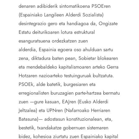
denaren adibiderik sintomatikoena PSOEren
(Espainiako Langileen Alderdi Sozialista)
desintegrazio gero eta handiagoa da, Ongizate
Estatu deiturikoaren lotura estruktural
esanguratsuena ordezkatzen zuen
alderdia, Espainia egoera oso ahulduan sartu
zena, diktadura baten pean, Sobietar blokearen
eta mendebaldeko kapitalismoaren arteko Gerra
Hotzaren nazioarteko testuinguruak bultzatuta.
PSOEk, alde batetik, burgesiaren eta
erregionalisten buruzagien parte-hartzea bermatu
zuen —gure kasuan, EAJren (Eusko Alderdi
Jeltzalea) eta UPNren (Nafarroako Herriaren
Batasuna)— adostasun konstituzionalean, eta,
bestetik, txandakatze gobernuen sistemaren
bidez, kohesioa ziurtatu zuen Espainiako kapital