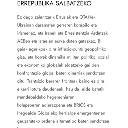
ERREPUBLIKA SALBATZEKO
Ez dago zalantzarik Errusiak eta OTANek
Ukrainan daramaten gerraren korapilo eta
irismenaz, eta Iranek eta Erresistentzia Ardatzak
AEBen eta Israelen aurka duten gatazkaz. Bi
gaiak agerikoak dira inflexio-puntu geopolitiko
gisa, eta horrek dinamika militar, politiko, sozial
eta ekonomiko globalak aldatzeko gai den
konfrontazio global baten oinarriak sendotzen
ditu. Trantsizio beraren fronteak baino ez dira,
elkarri lotuta daudeneak, hau da, alde batetik
Mendebaldeko hegemoniaren
kolapsoaren adierazpena eta BRICS eta
Hegoalde Globaleko herrialde emergenteetan
gauzatutako ordena alternatibo baten sendotzea