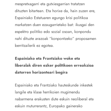
mespretxagarri eta gutxiesgarrian tratatzen
dituzten bitartean. Eta horixe da, hain zuzen ere,
Espainiako Estatuaren egungo krisi politikoa
markatzen duen ezaugarrietako bat: ikusgai den
espektro politiko edo sozial osoan, konpondu
nahi dituzte arazoak “konpontzeko” proposamen
berritzailerik ez egotea.
Espainiako eta Frantziako woke eta
liberalak diren ezker politikoen erreakzioa
datorren horizonteari begira
Espainiako eta Frantziako hauteskunde inkestek
langile eta klase herrikoien mugimendu
nabarmena erakusten dute eskuin neoliberal eta
eskuin muturrerantz, Europako gainerako