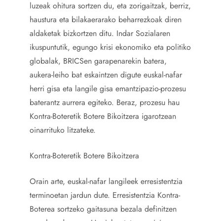
luzeak ohitura sortzen du, eta zorigaitzak, berriz,
haustura eta bilakaerarako beharrezkoak diren
aldaketak bizkortzen ditu. Indar Sozialaren
ikuspuntutik, egungo krisi ekonomiko eta politiko
globalak, BRICSen garapenarekin batera,
aukera-leiho bat eskaintzen digute euskal-nafar
herri gisa eta langile gisa emantzipazio-prozesu
baterantz aurrera egiteko. Beraz, prozesu hau
Kontra-Boteretik Botere Bikoitzera igarotzean
oinarrituko litzateke.
Kontra-Boteretik Botere Bikoitzera
Orain arte, euskal-nafar langileek erresistentzia
terminoetan jardun dute. Erresistentzia Kontra-
Boterea sortzeko gaitasuna bezala definitzen