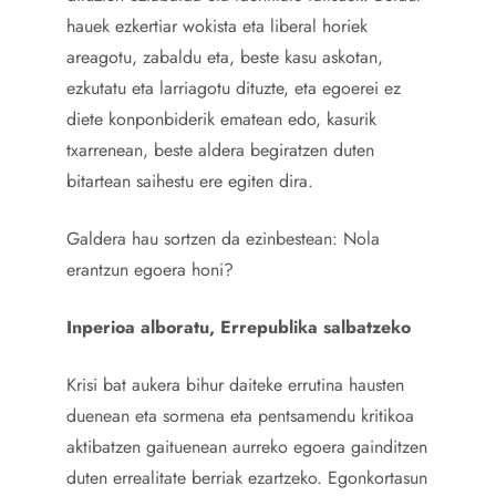
hauek ezkertiar wokista eta liberal horiek
areagotu, zabaldu eta, beste kasu askotan,
ezkutatu eta larriagotu dituzte, eta egoerei ez
diete konponbiderik ematean edo, kasurik
txarrenean, beste aldera begiratzen duten
bitartean saihestu ere egiten dira.
Galdera hau sortzen da ezinbestean: Nola
erantzun egoera honi?
Inperioa alboratu, Errepublika salbatzeko
Krisi bat aukera bihur daiteke errutina hausten
duenean eta sormena eta pentsamendu kritikoa
aktibatzen gaituenean aurreko egoera gainditzen
duten errealitate berriak ezartzeko. Egonkortasun