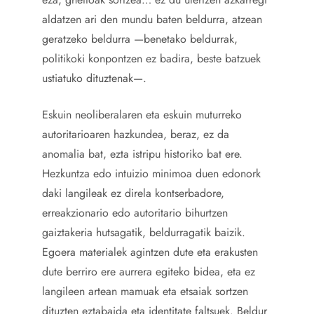
aldatzen ari den mundu baten beldurra, atzean
geratzeko beldurra —benetako beldurrak,
politikoki konpontzen ez badira, beste batzuek
ustiatuko dituztenak—.
Eskuin neoliberalaren eta eskuin muturreko
autoritarioaren hazkundea, beraz, ez da
anomalia bat, ezta istripu historiko bat ere.
Hezkuntza edo intuizio minimoa duen edonork
daki langileak ez direla kontserbadore,
erreakzionario edo autoritario bihurtzen
gaiztakeria hutsagatik, beldurragatik baizik.
Egoera materialek agintzen dute eta erakusten
dute berriro ere aurrera egiteko bidea, eta ez
langileen artean mamuak eta etsaiak sortzen
dituzten eztabaida eta identitate faltsuek. Beldur