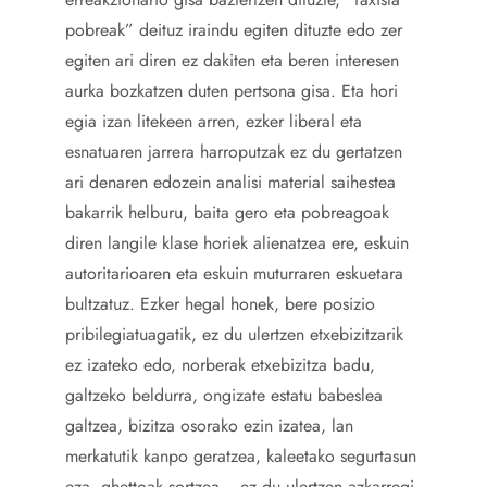
pobreak” deituz iraindu egiten dituzte edo zer
egiten ari diren ez dakiten eta beren interesen
aurka bozkatzen duten pertsona gisa. Eta hori
egia izan litekeen arren, ezker liberal eta
esnatuaren jarrera harroputzak ez du gertatzen
ari denaren edozein analisi material saihestea
bakarrik helburu, baita gero eta pobreagoak
diren langile klase horiek alienatzea ere, eskuin
autoritarioaren eta eskuin muturraren eskuetara
bultzatuz. Ezker hegal honek, bere posizio
pribilegiatuagatik, ez du ulertzen etxebizitzarik
ez izateko edo, norberak etxebizitza badu,
galtzeko beldurra, ongizate estatu babeslea
galtzea, bizitza osorako ezin izatea, lan
merkatutik kanpo geratzea, kaleetako segurtasun
eza, ghettoak sortzea… ez du ulertzen azkarregi