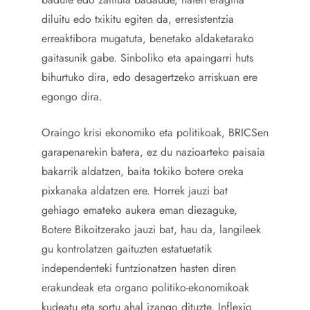
diluitu edo txikitu egiten da, erresistentzia
erreaktibora mugatuta, benetako aldaketarako
gaitasunik gabe. Sinboliko eta apaingarri huts
bihurtuko dira, edo desagertzeko arriskuan ere
egongo dira.
Oraingo krisi ekonomiko eta politikoak, BRICSen
garapenarekin batera, ez du nazioarteko paisaia
bakarrik aldatzen, baita tokiko botere oreka
pixkanaka aldatzen ere. Horrek jauzi bat
gehiago emateko aukera eman diezaguke,
Botere Bikoitzerako jauzi bat, hau da, langileek
gu kontrolatzen gaituzten estatuetatik
independenteki funtzionatzen hasten diren
erakundeak eta organo politiko-ekonomikoak
kudeatu eta sortu ahal izango dituzte. Inflexio