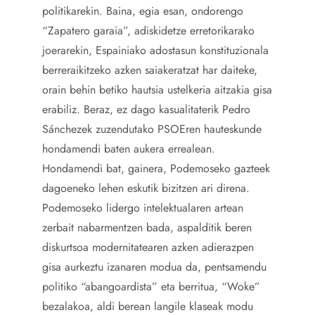
politikarekin. Baina, egia esan, ondorengo
“Zapatero garaia”, adiskidetze erretorikarako
joerarekin, Espainiako adostasun konstituzionala
berreraikitzeko azken saiakeratzat har daiteke,
orain behin betiko hautsia ustelkeria aitzakia gisa
erabiliz. Beraz, ez dago kasualitaterik Pedro
Sánchezek zuzendutako PSOEren hauteskunde
hondamendi baten aukera errealean.
Hondamendi bat, gainera, Podemoseko gazteek
dagoeneko lehen eskutik bizitzen ari direna.
Podemoseko lidergo intelektualaren artean
zerbait nabarmentzen bada, aspalditik beren
diskurtsoa modernitatearen azken adierazpen
gisa aurkeztu izanaren modua da, pentsamendu
politiko “abangoardista” eta berritua, “Woke”
bezalakoa, aldi berean langile klaseak modu