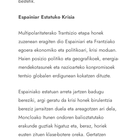
bestetik.
Espainiar Estatuko Krisia
Multipolaritaterako Trantsizio etapa honek
zuzenean eragiten dio Espainiari eta Frantziako
egoera ekonomiko eta politikoari, krisi moduan.
Haien posizio politiko eta geografikoek, energia-
mendekotasunek eta nazioarteko konpromisoek
tentsio globalen erdigunean kokatzen dituzte.
Espainiako estatuan arreta jartzen badugu
bereziki, argi geratu da krisi honek birulentzia
bereziz jarraitzen duela eta areagotzen ari dela,
Moncloako Itunen ondoren balioztatutako
erakunde guztiak higatuz eta, beraz, horiek
eusten zituen klase-botere oreka. Gertatzen