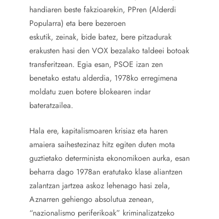
handiaren beste fakzioarekin, PPren (Alderdi
Popularra) eta bere bezeroen
eskutik, zeinak, bide batez, bere pitzadurak
erakusten hasi den VOX bezalako taldeei botoak
transferitzean. Egia esan, PSOE izan zen
benetako estatu alderdia, 1978ko erregimena
moldatu zuen botere blokearen indar
bateratzailea.
Hala ere, kapitalismoaren krisiaz eta haren
amaiera saihestezinaz hitz egiten duten mota
guztietako determinista ekonomikoen aurka, esan
beharra dago 1978an eratutako klase aliantzen
zalantzan jartzea askoz lehenago hasi zela,
Aznarren gehiengo absolutua zenean,
“nazionalismo periferikoak” kriminalizatzeko