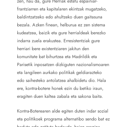
zen, hau da, gure Herriak estatu espainiar-
frantziarren eta kapitalaren ekintzak mugatzeko,
baldintzatzeko edo ahultzeko duen gaitasuna
bezala. Azken finean, helburua ez zen sistema
kudeatzea, baizik eta gure herrialdeak berezko
indarra zuela erakustea. Erresistentziak gure
herriari bere existentziaren jakitun den
komunitate bat bihurtzea eta Madrildik eta
Parisetik inposatzen dizkiguten nazionalismoaren
eta langileen aurkako politikak geldiarazteko
edo saihesteko antolatzea ahalbidetu dio. Hala
ere, kontra-botere honek ezin du betiko iraun,
eragiten duen kaltea zabala eta sakona baita.
Kontra-Boterearen alde egiten duten indar sozial
eta politikoek programa alternatibo sendo bat ez
badute edo zatituta badaude, haien eragina