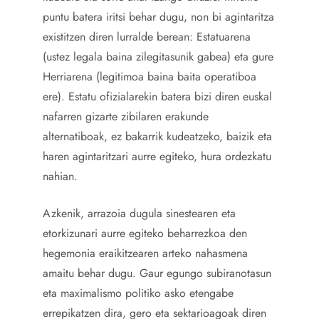
puntu batera iritsi behar dugu, non bi agintaritza
existitzen diren lurralde berean: Estatuarena
(ustez legala baina zilegitasunik gabea) eta gure
Herriarena (legitimoa baina baita operatiboa
ere). Estatu ofizialarekin batera bizi diren euskal
nafarren gizarte zibilaren erakunde
alternatiboak, ez bakarrik kudeatzeko, baizik eta
haren agintaritzari aurre egiteko, hura ordezkatu
nahian.
Azkenik, arrazoia dugula sinestearen eta
etorkizunari aurre egiteko beharrezkoa den
hegemonia eraikitzearen arteko nahasmena
amaitu behar dugu. Gaur egungo subiranotasun
eta maximalismo politiko asko etengabe
errepikatzen dira, gero eta sektarioagoak diren