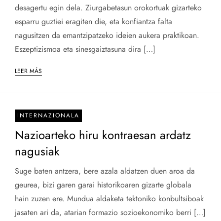
desagertu egin dela. Ziurgabetasun orokortuak gizarteko
esparru guztiei eragiten die, eta konfiantza falta
nagusitzen da emantzipatzeko ideien aukera praktikoan.
Eszeptizismoa eta sinesgaiztasuna dira […]
LEER MÁS
INTERNAZIONALA
Nazioarteko hiru kontraesan ardatz
nagusiak
Suge baten antzera, bere azala aldatzen duen aroa da
geurea, bizi garen garai historikoaren gizarte globala
hain zuzen ere. Mundua aldaketa tektoniko konbultsiboak
jasaten ari da, atarian formazio sozioekonomiko berri […]