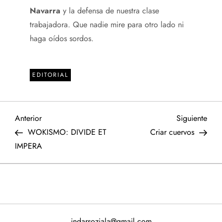
Navarra
y la defensa de nuestra clase
trabajadora. Que nadie mire para otro lado ni
haga oídos sordos.
EDITORIAL
N
Entrada
Sigu
Anterior
Siguiente
anterior
entr
WOKISMO: DIVIDE ET
Criar cuervos
a
IMPERA
v
e
g
indarsoziala@gmail.com