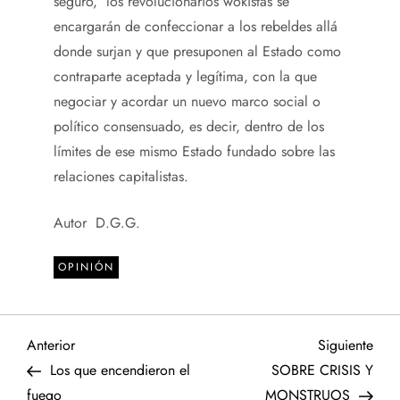
seguro, los revolucionarios wokistas se
encargarán de confeccionar a los rebeldes allá
donde surjan y que presuponen al Estado como
contraparte aceptada y legítima, con la que
negociar y acordar un nuevo marco social o
político consensuado, es decir, dentro de los
límites de ese mismo Estado fundado sobre las
relaciones capitalistas.
Autor D.G.G.
OPINIÓN
N
Entrada
Sigu
Anterior
Siguiente
anterior
entr
Los que encendieron el
SOBRE CRISIS Y
a
fuego
MONSTRUOS