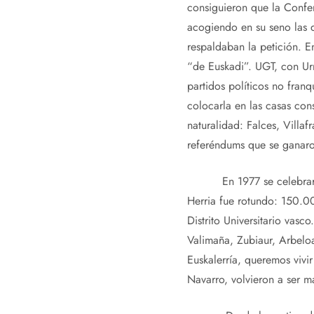
consiguieron que la Confe
acogiendo en su seno las d
respaldaban la petición. En
“de Euskadi”. UGT, con Urr
partidos políticos no franq
colocarla en las casas con
naturalidad: Falces, Villaf
referéndums que se ganaro
En 1977 se celebraron la
Herria fue rotundo: 150.00
Distrito Universitario vasc
Valimaña, Zubiaur, Arbelo
Euskalerría, queremos vivir
Navarro, volvieron a ser ma