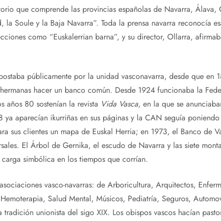
ritorio que comprende las provincias españolas de Navarra, Álava,
 la Soule y la Baja Navarra”. Toda la prensa navarra reconocía esa 
secciones como “Euskalerrian barna”, y su director, Ollarra, afirma
ba públicamente por la unidad vasconavarra, desde que en 18
es hermanas hacer un banco común. Desde 1924 funcionaba la Fed
os años 80 sostenían la revista
Vida Vasca
, en la que se anunciaba
8 ya aparecían ikurriñas en sus páginas y la CAN seguía poniendo
ra sus clientes un mapa de Euskal Herria; en 1973, el Banco de Va
rsales. El Árbol de Gernika, el escudo de Navarra y las siete mont
a carga simbólica en los tiempos que corrían.
asociaciones vasco-navarras: de Arboricultura, Arquitectos, Enfer
Hemoterapia, Salud Mental, Músicos, Pediatría, Seguros, Automovi
 tradición unionista del sigo XIX. Los obispos vascos hacían pasto