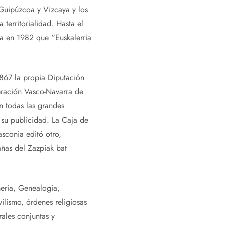
 Guipúzcoa y Vizcaya y los
territorialidad. Hasta el
ba en 1982 que “Euskalerria
67 la propia Diputación
eración Vasco-Navarra de
n todas las grandes
 su publicidad. La Caja de
sconia editó otro,
añas del Zazpiak bat
mería, Genealogía,
lismo, órdenes religiosas
rales conjuntas y