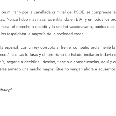
ilitar y por la canallada criminal del PSOE, se comprende la 
s. Nunca hubo más navarros militando en ETA, y en todos los pr
 mesa: el derecho a decidir y la unidad vasconavarra, puntos que,
los respaldaba la mayoría de la sociedad vasca.
pañol, con un rey corrupto al frente, combatió brutalmente la 
 mediática. Las torturas y el terrorismo de Estado incitaron todaví
aís, negarle a decidir su destino, tiene sus consecuencias, aquí y e
erse armado una mucho mayor. Que no vengan ahora a acusarnos
abalegi