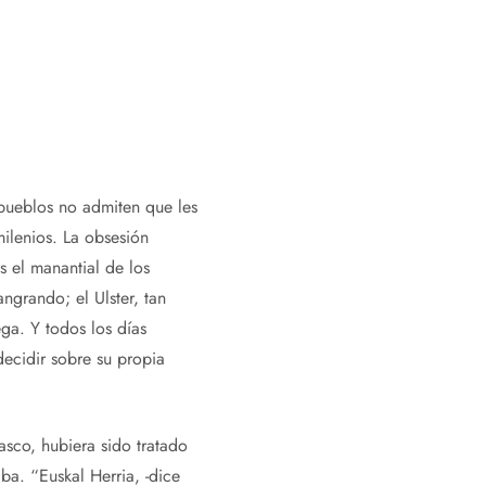
 pueblos no admiten que les
milenios. La obsesión
s el manantial de los
ngrando; el Ulster, tan
ga. Y todos los días
ecidir sobre su propia
co, hubiera sido tratado
aba. “Euskal Herria, -dice