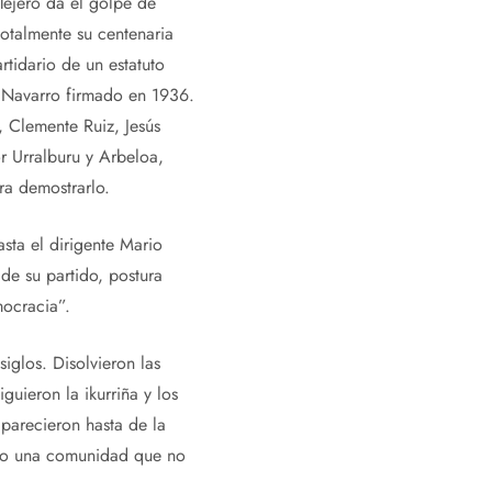
jero da el golpe de
otalmente su centenaria
tidario de un estatuto
r Navarro firmado en 1936.
, Clemente Ruiz, Jesús
r Urralburu y Arbeloa,
ra demostrarlo.
ta el dirigente Mario
 de su partido, postura
mocracia”.
iglos. Disolvieron las
guieron la ikurriña y los
parecieron hasta de la
ndo una comunidad que no