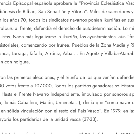
rencia Episcopal española aprobara la “Provincia Eclesiástica Va
iócesis de Bilbao, San Sebastián y Vitoria”. Miles de sacerdores
 los años 70, todos los sindicatos navarros ponían ikurriñas en su
alburu al frente, defendía el derecho de autodeterminación. Lo m
uistas. Nada más legalizarse la ikurriña, los ayuntamientos, aún “f
sistoriales, comenzando por Iruñea. Pueblos de la Zona Media y Ri
ranca, Larraga, Tafalla, Arróniz, Aibar… En Agoitz y Villaba-Atarr
n con holgura.
s primeras elecciones, y el triunfo de los que venían defendie
0 votos frente a 107.000. Todos los partidos ganadores solicitaron
o. Hasta el Frente Navarro Independiente, impulsado por sonoros ap
a, Tomás Caballero, Malón, Urmeneta…), decía que “como navarros
 en sólida vinculación con el resto del País Vasco”. En 1979, en l
yoría los partidarios de la unidad vasca (37-33).