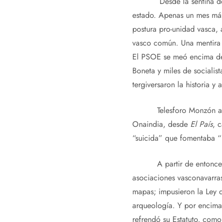
Desde la sentina del Est
estado. Apenas un mes más
postura pro-unidad vasca, 
vasco común. Una mentira c
El PSOE se meó encima de l
Boneta y miles de socialis
tergiversaron la historia 
Telesforo Monzón advirtió
Onaindia, desde
El País
, 
“suicida” que fomentaba “l
A partir de entonce
asociaciones vasconavarras 
mapas; impusieron la Ley d
arqueología. Y por encima
refrendó su Estatuto, como 