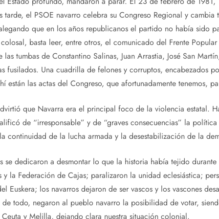
ado profundo, mandaron a parar. El 23 de febrero de 1981, Te
 tarde, el PSOE navarro celebra su Congreso Regional y cambia t
alegando que en los años republicanos el partido no había sido par
olosal, basta leer, entre otros, el comunicado del Frente Popula
as tumbas de Constantino Salinas, Juan Arrastia, José San Martín
tas fusilados. Una cuadrilla de felones y corruptos, encabezados po
y ahí están las actas del Congreso, que afortunadamente tenemos, pa
 que Navarra era el principal foco de la violencia estatal. Has
calificó de “irresponsable” y de “graves consecuencias” la política
a continuidad de la lucha armada y la desestabilización de la de
s se dedicaron a desmontar lo que la historia había tejido durante s
y la Federación de Cajas; paralizaron la unidad eclesiástica; persi
el Euskera; los navarros dejaron de ser vascos y los vascones desa
 de todo, negaron al pueblo navarro la posibilidad de votar, sie
Ceuta y Melilla, dejando clara nuestra situación colonial.