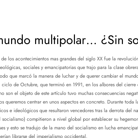
mundo multipolar… ¿Sin s
e los acontecimientos mas grandes del siglo XX fue la revolución
eológicas, sociales y emancipatorias que trajo para la clase obrera
modo que marcó la manera de luchar y de querer cambiar el mundo
 ciclo de Octubre, que terminó en 1991, en los albores del cierre 
o son el objeto de este artículo tuvo muchas consecuencias negat
nos queremos centrar en unos aspectos en concreto. Durante toda la
cos e ideológicos que resultaron vencedores tras la derrota del na
el socialismo) compitieron a nivel global por establecer su hegemon
ases y esto se tradujo de la mano del socialismo en lucha emancipat
ían librarse del imperialismo occidental.