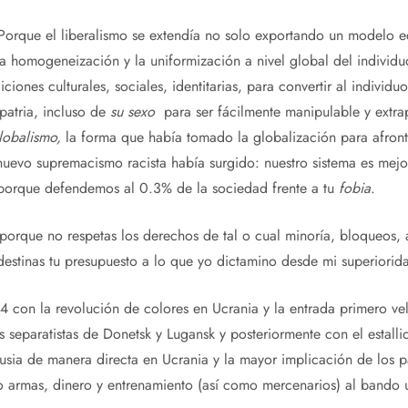
Porque el liberalismo se extendía no solo exportando un modelo e
homogeneización y la uniformización a nivel global del individuo 
ciones culturales, sociales, identitarias, para convertir al individu
 patria, incluso de
su sexo
para ser fácilmente manipulable y extr
lobalismo,
la forma que había tomado la globalización para afronta
nuevo supremacismo racista había surgido: nuestro sistema es mejo
 porque defendemos al 0.3% de la sociedad frente a tu
fobia
.
orque no respetas los derechos de tal o cual minoría, bloqueos, a
 destinas tu presupuesto a lo que yo dictamino desde mi superiorid
4 con la revolución de colores en Ucrania y la entrada primero v
s separatistas de Donetsk y Lugansk y posteriormente con el estalli
usia de manera directa en Ucrania y la mayor implicación de los 
o armas, dinero y entrenamiento (así como mercenarios) al bando 