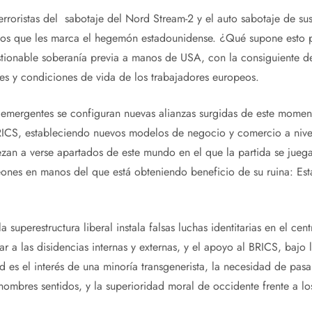
rroristas del sabotaje del Nord Stream-2 y el auto sabotaje de sus
ados que les marca el hegemón estadounidense. ¿Qué supone esto 
estionable soberanía previa a manos de USA, con la consiguiente 
des y condiciones de vida de los trabajadores europeos.
 emergentes se configuran nuevas alianzas surgidas de este moment
RICS, estableciendo nuevos modelos de negocio y comercio a nivel
zan a verse apartados de este mundo en el que la partida se juega
peones en manos del que está obteniendo beneficio de su ruina: Es
 superestructura liberal instala falsas luchas identitarias en el cen
r a las disidencias internas y externas, y el apoyo al BRICS, bajo 
d es el interés de una minoría transgenerista, la necesidad de pa
ombres sentidos, y la superioridad moral de occidente frente a lo