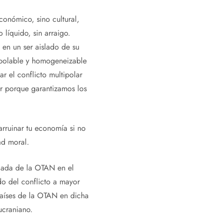
conómico, sino cultural,
líquido, sin arraigo.
o en un ser aislado de su
apolable y homogeneizable
r el conflicto multipolar
r porque garantizamos los
rruinar tu economía si no
ad moral.
elada de la OTAN en el
do del conflicto a mayor
países de la OTAN en dicha
ucraniano.