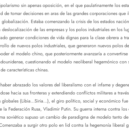
ipolarismo sin apenas oposición, en el que paulatinamente los es
ad de tomar decisiones en aras de las grandes corporaciones que 
a globalización. Estaba comenzando la crisis de los estados nación.
a deslocalización de las empresas y los polos industriales en los l
grado generar condiciones de vida dignas para la clase obrera a tr
rrollo de nuevos polos industriales, que generaron nuevos polos d
oder el modelo chino, que posteriormente avanzaría a convertirse
adounidense, cuestionando el modelo neoliberal hegemónico con 
e características chinas.
haber abrazado los valores del liberalismo con el infame y degen
ose hacia sus fronteras y extendiendo conflictos militares a travé
s globales (Libia…Siria…), el giro político, social y económico fu
e la Federación Rusa, Vladimir Putin. Su guerra interna contra los 
ema soviético supuso un cambio de paradigma de modelo tanto de e
Comenzaba a surgir otro polo en lid contra la hegemonía liberal g