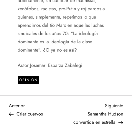
abiertamente, sin calificar de machistas,
xenófobos, racistas, pro-Putin y rojipardos a
quienes, simplemente, repetimos lo que
aprendimos del tío Marx en aquellas luchas
sindicales de los años 70: “La ideología
dominante es la ideología de la clase
dominante”. ¿O ya no es así?
Autor Josemari Esparza Zabalegi
OPINIÓN
N
Entrada
Sigu
Anterior
Siguiente
anterior
entr
Criar cuervos
Samantha Hudson
a
convertida en estrella