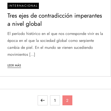
INTERNACIONAL
Tres ejes de contradicción imperantes
a nivel global
El período histórico en el que nos corresponde vivir es la
época en el que la sociedad global como serpiente
cambia de piel. En el mundo se vienen sucediendo
movimientos […]
LEER MÁS
Página
Página
Página
1
2
anterior